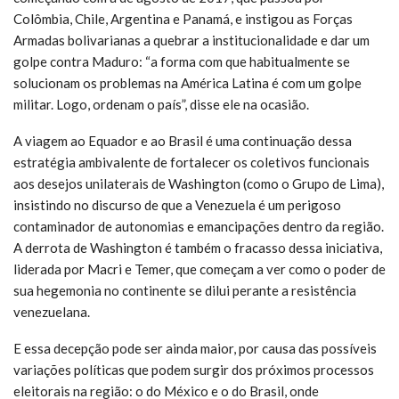
Colômbia, Chile, Argentina e Panamá, e instigou as Forças
Armadas bolivarianas a quebrar a institucionalidade e dar um
golpe contra Maduro: “a forma com que habitualmente se
solucionam os problemas na América Latina é com um golpe
militar. Logo, ordenam o país”, disse ele na ocasião.
A viagem ao Equador e ao Brasil é uma continuação dessa
estratégia ambivalente de fortalecer os coletivos funcionais
aos desejos unilaterais de Washington (como o Grupo de Lima),
insistindo no discurso de que a Venezuela é um perigoso
contaminador de autonomias e emancipações dentro da região.
A derrota de Washington é também o fracasso dessa iniciativa,
liderada por Macri e Temer, que começam a ver como o poder de
sua hegemonia no continente se dilui perante a resistência
venezuelana.
E essa decepção pode ser ainda maior, por causa das possíveis
variações políticas que podem surgir dos próximos processos
eleitorais na região: o do México e o do Brasil, onde