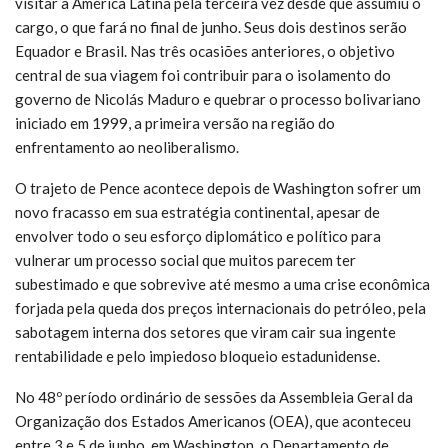
visitar a América Latina pela terceira vez desde que assumiu o
cargo, o que fará no final de junho. Seus dois destinos serão
Equador e Brasil. Nas três ocasiões anteriores, o objetivo
central de sua viagem foi contribuir para o isolamento do
governo de Nicolás Maduro e quebrar o processo bolivariano
iniciado em 1999, a primeira versão na região do
enfrentamento ao neoliberalismo.
O trajeto de Pence acontece depois de Washington sofrer um
novo fracasso em sua estratégia continental, apesar de
envolver todo o seu esforço diplomático e político para
vulnerar um processo social que muitos parecem ter
subestimado e que sobrevive até mesmo a uma crise econômica
forjada pela queda dos preços internacionais do petróleo, pela
sabotagem interna dos setores que viram cair sua ingente
rentabilidade e pelo impiedoso bloqueio estadunidense.
No 48º período ordinário de sessões da Assembleia Geral da
Organização dos Estados Americanos (OEA), que aconteceu
entre 3 e 5 de junho, em Washington, o Departamento de