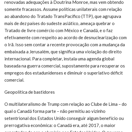
renovadas adequações à Doutrina Monroe, mas vem obtendo
somente fracassos. Assume políticas unilaterais com relação
ao abandono do Tratado TransPacífico (TTP), que agrupava
mais de dez países do sudeste asiático, ameaça quebrar o
Tratado de livre comércio com México e Canadá, e o faz
efetivamente com respeito ao acordo de desnuclearização com
o Irã. Isso sem contar a recente provocação com a mudança da
embaixada a Jerusalém, que significa uma violação do direito
internacional. Para completar, instala uma agenda global
baseada na guerra comercial, supostamente para recuperar os
empregos dos estadunidenses e diminuir o superlativo déficit
comercial.
Geopolítica de bastidores
O multilateralismo de Trump com relação ao Clube de Lima – do
qual o Canadá forma parte – não permitiu ao vizinho
setentrional dos Estados Unido conseguir algum benefício ou
prerrogativa econômica: o Canadá era, até 2017, o maior