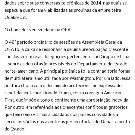
dados sobre suas conversas telefônicas de 2014, nas quais se
especula que foram viabilizadas as propinas da empreiteira
Odebrecht.
O chanceler venezuelano na OEA
O 48º período ordinário de sessões da Assembleia Geral da
OEA foi a caixa de ressonância de uma preocupação crescente
– inclusive entre as delegações pertencentes ao Grupo de Lima
– sobre as derrotas imprevisíveis do Departamento de Estado
norte-americano. A principal polêmica foi a contraditória forma
de multilateralismo utilizada por Washington. Por um lado, essa
postura choca com o declamado protecionismo expressado
repetidamente por Donald Trump, com a consigna American
First, que impõe a todo o continente uma apropriação indevida.
Por outro, em referência aos crescentes conflitos migratórios
que têm como vítimas a cidadãos dos países convidados a
serem os sócios das aventuras persecutórias do Departamento
de Estado.