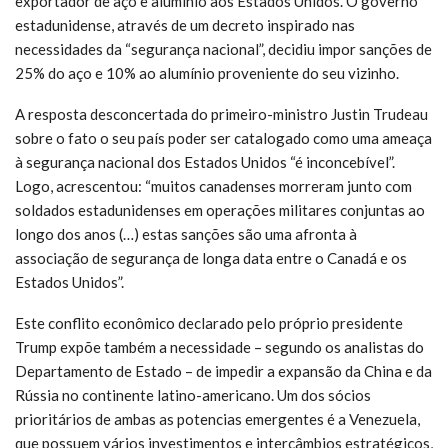
exportador de aço e alumínio aos Estados Unidos. O governo
estadunidense, através de um decreto inspirado nas
necessidades da “segurança nacional”, decidiu impor sanções de
25% do aço e 10% ao alumínio proveniente do seu vizinho.
A resposta desconcertada do primeiro-ministro Justin Trudeau
sobre o fato o seu país poder ser catalogado como uma ameaça
à segurança nacional dos Estados Unidos “é inconcebível”.
Logo, acrescentou: “muitos canadenses morreram junto com
soldados estadunidenses em operações militares conjuntas ao
longo dos anos (…) estas sanções são uma afronta à
associação de segurança de longa data entre o Canadá e os
Estados Unidos”.
Este conflito econômico declarado pelo próprio presidente
Trump expõe também a necessidade – segundo os analistas do
Departamento de Estado – de impedir a expansão da China e da
Rússia no continente latino-americano. Um dos sócios
prioritários de ambas as potencias emergentes é a Venezuela,
que possuem vários investimentos e intercâmbios estratégicos,