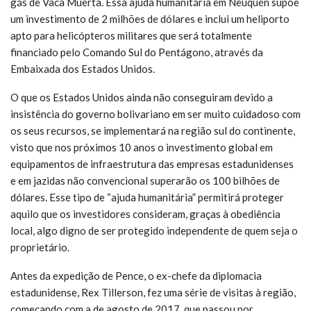
gás de Vaca Muerta. Essa ajuda humanitária em Neuquén supõe
um investimento de 2 milhões de dólares e inclui um heliporto
apto para helicópteros militares que será totalmente
financiado pelo Comando Sul do Pentágono, através da
Embaixada dos Estados Unidos.
O que os Estados Unidos ainda não conseguiram devido a
insistência do governo bolivariano em ser muito cuidadoso com
os seus recursos, se implementará na região sul do continente,
visto que nos próximos 10 anos o investimento global em
equipamentos de infraestrutura das empresas estadunidenses
e em jazidas não convencional superarão os 100 bilhões de
dólares. Esse tipo de “ajuda humanitária” permitirá proteger
aquilo que os investidores consideram, graças à obediência
local, algo digno de ser protegido independente de quem seja o
proprietário.
Antes da expedição de Pence, o ex-chefe da diplomacia
estadunidense, Rex Tillerson, fez uma série de visitas à região,
começando com a de agosto de 2017, que passou por