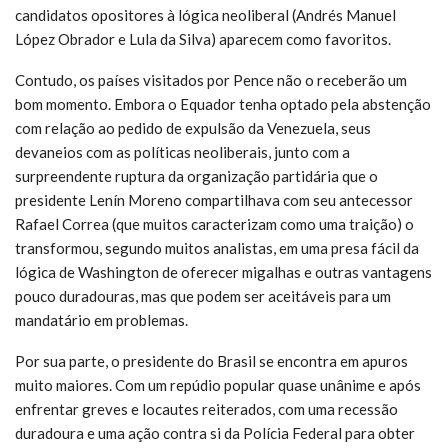
candidatos opositores à lógica neoliberal (Andrés Manuel
López Obrador e Lula da Silva) aparecem como favoritos.
Contudo, os países visitados por Pence não o receberão um
bom momento. Embora o Equador tenha optado pela abstenção
com relação ao pedido de expulsão da Venezuela, seus
devaneios com as políticas neoliberais, junto com a
surpreendente ruptura da organização partidária que o
presidente Lenín Moreno compartilhava com seu antecessor
Rafael Correa (que muitos caracterizam como uma traição) o
transformou, segundo muitos analistas, em uma presa fácil da
lógica de Washington de oferecer migalhas e outras vantagens
pouco duradouras, mas que podem ser aceitáveis para um
mandatário em problemas.
Por sua parte, o presidente do Brasil se encontra em apuros
muito maiores. Com um repúdio popular quase unânime e após
enfrentar greves e locautes reiterados, com uma recessão
duradoura e uma ação contra si da Polícia Federal para obter