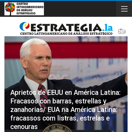
Aprietos de EEUU en América Latina:
Fracasos con barras, estrellas y
zanahorias/ EUA na América Latina:
fracassos com listras, estrelas e
cenouras