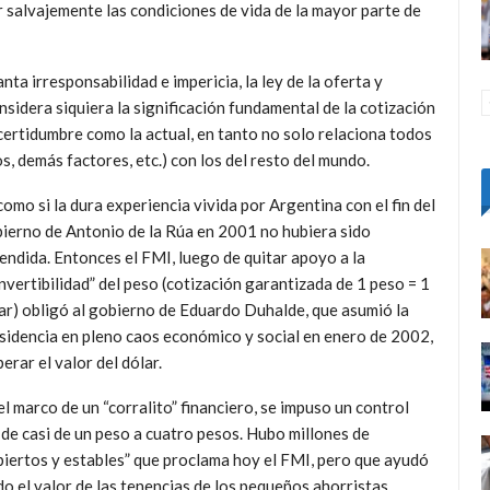
r salvajemente las condiciones de vida de la mayor parte de
ta irresponsabilidad e impericia, la ley de la oferta y
sidera siquiera la significación fundamental de la cotización
ncertidumbre como la actual, en tanto no solo relaciona todos
ios, demás factores, etc.) con los del resto del mundo.
como si la dura experiencia vivida por Argentina con el fin del
ierno de Antonio de la Rúa en 2001 no hubiera sido
endida. Entonces el FMI, luego de quitar apoyo a la
nvertibilidad” del peso (cotización garantizada de 1 peso = 1
ar) obligó al gobierno de Eduardo Duhalde, que asumió la
sidencia en pleno caos económico y social en enero de 2002,
iberar el valor del dólar.
el marco de un “corralito” financiero, se impuso un control
r de casi de un peso a cuatro pesos. Hubo millones de
iertos y estables” que proclama hoy el FMI, pero que ayudó
 el valor de las tenencias de los pequeños ahorristas.