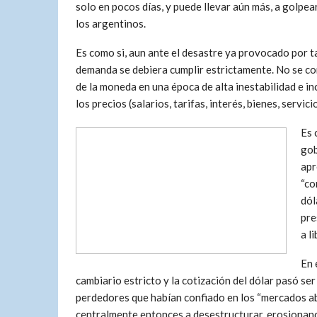
solo en pocos días, y puede llevar aún más, a golpea
los argentinos.
Es como si, aun ante el desastre ya provocado por tan
demanda se debiera cumplir estrictamente. No se con
de la moneda en una época de alta inestabilidad e i
los precios (salarios, tarifas, interés, bienes, servic
Es 
gob
apr
“co
dól
pre
a l
En 
cambiario estricto y la cotización del dólar pasó se
perdedores que habían confiado en los “mercados ab
centralmente entonces a desestructurar, erosionando