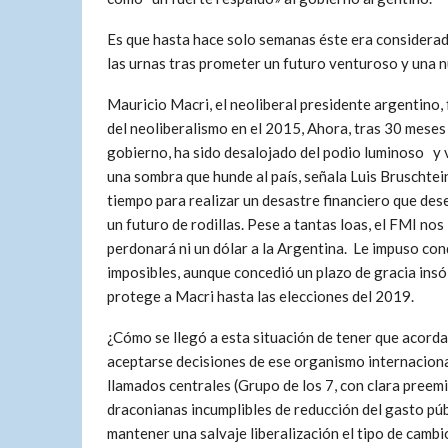
Es que hasta hace solo semanas éste era considera
las urnas tras prometer un futuro venturoso y una n
Mauricio Macri, el neoliberal presidente argentino, 
del neoliberalismo en el 2015, Ahora, tras 30 meses
gobierno, ha sido desalojado del podio luminoso y 
una sombra que hunde al país, señala Luis Bruschtei
tiempo para realizar un desastre financiero que de
un futuro de rodillas. Pese a tantas loas, el FMI nos 
perdonará ni un dólar a la Argentina. Le impuso con
imposibles, aunque concedió un plazo de gracia insó
protege a Macri hasta las elecciones del 2019.
¿Cómo se llegó a esta situación de tener que acorda
aceptarse decisiones de ese organismo internaciona
llamados centrales (Grupo de los 7, con clara preem
draconianas incumplibles de reducción del gasto públ
mantener una salvaje liberalización el tipo de cambi