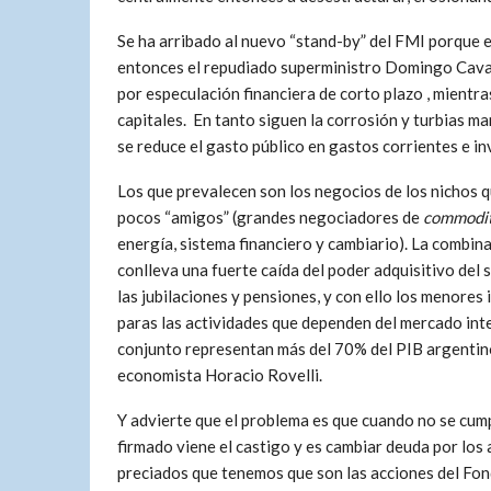
Se ha arribado al nuevo “stand-by” del FMI porque 
entonces el repudiado superministro Domingo Cava
por especulación financiera de corto plazo , mientr
capitales. En tanto siguen la corrosión y turbias m
se reduce el gasto público en gastos corrientes e in
Los que prevalecen son los negocios de los nichos 
pocos “amigos” (grandes negociadores de
commodit
energía, sistema financiero y cambiario). La combina
conlleva una fuerte caída del poder adquisitivo del s
las jubilaciones y pensiones, y con ello los menores
paras las actividades que dependen del mercado int
conjunto representan más del 70% del PIB argentino
economista Horacio Rovelli.
Y advierte que el problema es que cuando no se cump
firmado viene el castigo y es cambiar deuda por los
preciados que tenemos que son las acciones del Fo