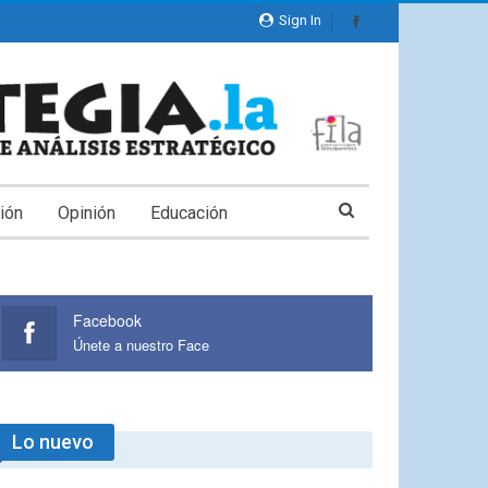
Sign In
ión
Opinión
Educación
Facebook
Únete a nuestro Face
Lo nuevo