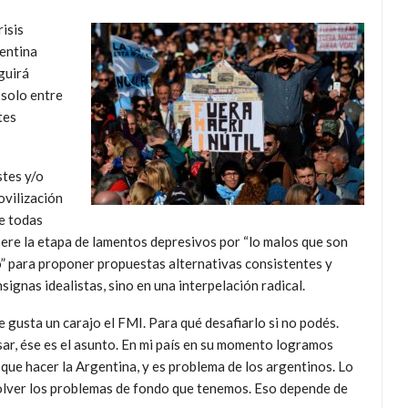
isis
gentina
guirá
 solo entre
tes
stes y/o
ovilización
e todas
pere la etapa de lamentos depresivos por “lo malos que son
mo” para proponer propuestas alternativas consistentes y
ignas idealistas, sino en una interpelación radical.
gusta un carajo el FMI. Para qué desafiarlo si no podés.
sar, ése es el asunto. En mi país en su momento logramos
 que hacer la Argentina, y es problema de los argentinos. Lo
esolver los problemas de fondo que tenemos. Eso depende de