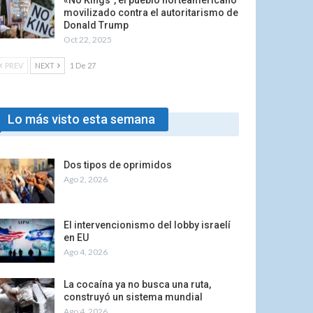
«No Kings”, el pueblo norteamericano
movilizado contra el autoritarismo de
Donald Trump
Oct 22, 2025
PREV
NEXT
1 De 27
Lo más visto esta semana
Dos tipos de oprimidos
Ago 2, 2026
El intervencionismo del lobby israelí
en EU
Ago 4, 2026
La cocaína ya no busca una ruta,
construyó un sistema mundial
Ago 4, 2026