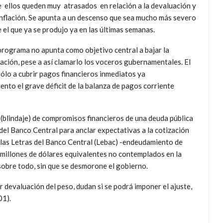
 ellos queden muy atrasados en relación a la devaluación y
inflación. Se apunta a un descenso que sea mucho más severo
 el que ya se produjo ya en las últimas semanas.
programa no apunta como objetivo central a bajar la
lación, pese a así clamarlo los voceros gubernamentales. El
ólo a cubrir pagos financieros inmediatos ya
nto el grave déficit de la balanza de pagos corriente
 (blindaje) de compromisos financieros de una deuda pública
el Banco Central para anclar expectativas a la cotización
 las Letras del Banco Central (Lebac) -endeudamiento de
 millones de dólares equivalentes no contemplados en la
 sobre todo, sin que se desmorone el gobierno.
 devaluación del peso, dudan si se podrá imponer el ajuste,
01).