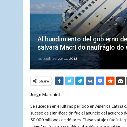
Al hundimiento del gobierno de
salvará Macri do naufrágio do
Last updated
Jun 11, 2018
Share
Jorge Marchini
Se suceden en el último período en América Latina c
suceso de significación fue el anuncio del acuerdo
50.000 millones de dólares. El «salvataje» fue inte
como ‘ un fuerte respaldo» al gobierno argentino.