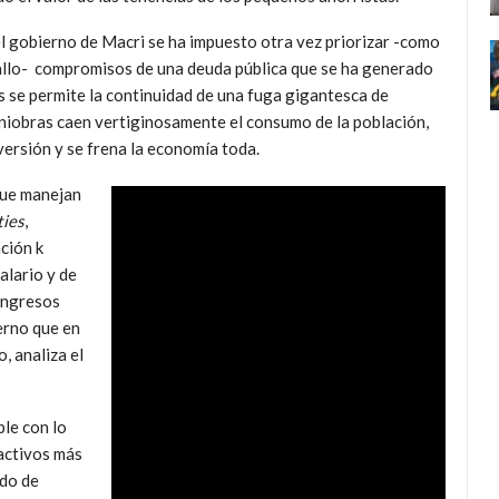
el gobierno de Macri se ha impuesto otra vez priorizar -como
llo- compromisos de una deuda pública que se ha generado
as se permite la continuidad de una fuga gigantesca de
aniobras caen vertiginosamente el consumo de la población,
versión y se frena la economía toda.
que manejan
ies
,
ción k
alario y de
 ingresos
erno que en
, analiza el
le con lo
 activos más
ndo de