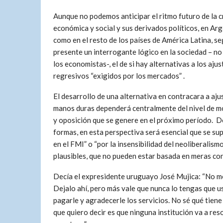
Aunque no podemos anticipar el ritmo futuro de la cr
económica y social y sus derivados políticos, en Ar
como en el resto de los países de América Latina, se
presente un interrogante lógico en la sociedad – no
los economistas-, el de si hay alternativas a los ajus
regresivos “exigidos por los mercados” .
El desarrollo de una alternativa en contracara a aju
manos duras dependerá centralmente del nivel de m
y oposición que se genere en el próximo período. D
formas, en esta perspectiva será esencial que se su
en el FMI” o “por la insensibilidad del neoliberalis
plausibles, que no pueden estar basada en meras cons
Decía el expresidente uruguayo José Mujica: “No me 
Dejalo ahí, pero más vale que nunca lo tengas que u
pagarle y agradecerle los servicios. No sé qué tiene
que quiero decir es que ninguna institución va a r