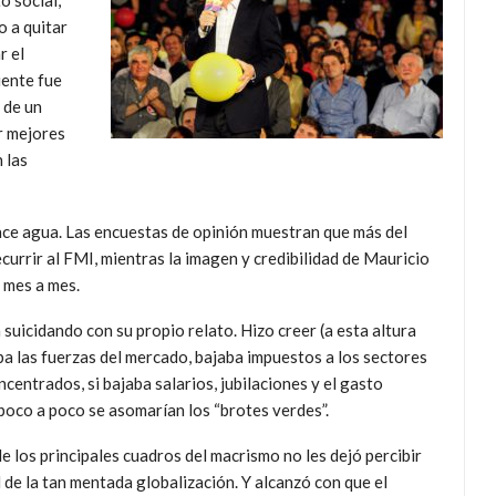
o social,
o a quitar
r el
iente fue
 de un
r mejores
 las
ace agua. Las encuestas de opinión muestran que más del
currir al FMI, mientras la imagen y credibilidad de Mauricio
 mes a mes.
suicidando con su propio relato. Hizo creer (a esta altura
aba las fuerzas del mercado, bajaba impuestos a los sectores
ncentrados, si bajaba salarios, jubilaciones y el gasto
y poco a poco se asomarían los “brotes verdes”.
 de los principales cuadros del macrismo no les dejó percibir
 de la tan mentada globalización. Y alcanzó con que el