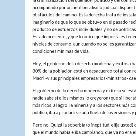
la criminalización del quehacer político y del conflict
acompañado por un neoliberalismo judicial dispuest
obstáculos del camino. Esta derecha trata de instala
imaginario de que lo que se obtuvo en el pasado rec
producto de esfuerzos individuales y no de políticas
Estado presente, y que lo único que importa es tene
niveles de consumo, aun cuando no se les garantizan
condiciones mínimas de vida.
Hoy, el gobierno de la derecha moderna y exitosa h
80% de la población está en desacuerdo total con re
Macri -y sus principales empresarios-ministros- cae
El gobierno de la derecha moderna y exitosa se está 
nadie sabe si ellos mismos lo creyeron) que si liber
más ricos, al agro, la minería y a los sectores más co
público, iba a producirse una lluvia de inversiones 
Pero no. Quizá la soberbia (o ineptitud, elija usted)
que el mundo había e iba cambiando, que ya no era el