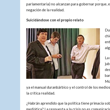
parlamentaria) no alcanzan para gobernar porque, en
negación de la realidad.
Suicidándose con el propio relato
Dur
chi
ent
alg
La 
jub
des
ban
Mon
ya el manual duranbárbico y el control de los medio
la crítica realidad.
¿Habrán aprendido que la política tiene primacía s
mediática? La respuesta a la crisis no es comunicaci