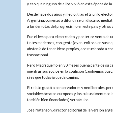
y eso que ninguno de ellos vivió en esta época de l
Desde hace dos años y medio, tras el triunfo electo
Argentina, comenzó a difundirse un discurso mediát
a las derrotas del progresismo en este país y otros
Fue el lema para el mercadeo y posterior venta de un
tintes modernos, con gente joven, exitosa en sus ne
abstenía de tener ideas propias, acostumbrada a co
trasnacional.
Pero Macri quemó en 30 meses buena parte de su capi
mientras sus socios en la coalición Cambiemos bus
si es que todavía queda camino.
El relato gustó a conservadores y neoliberales, pe
socialdemócratas europeos y los culturalmente col
también bien financiados) vernáculos.
José Natanson, director editorial de la versión arg