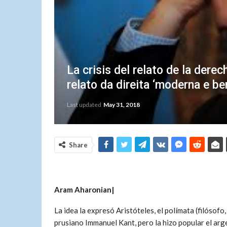
La crisis del relato de la dere
relato da direita ‘moderna e b
Last updated
May 31, 2018
Share
Aram Aharonian|
La idea la expresó Aristóteles, el polímata (filósofo,
prusiano Immanuel Kant, pero la hizo popular el arg