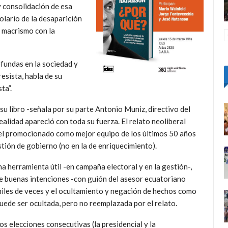
 y consolidación de esa
lario de la desaparición
l macrismo con la
fundas en la sociedad y
esista, habla de su
ta”.
 libro -señala por su parte Antonio Muniz, directivo del
ealidad apareció con toda su fuerza. El relato neoliberal
 el promocionado como mejor equipo de los últimos 50 años
stión de gobierno (no en la de enriquecimiento).
a herramienta útil -en campaña electoral y en la gestión-,
 de buenas intenciones -con guión del asesor ecuatoriano
miles de veces y el ocultamiento y negación de hechos como
 puede ser ocultada, pero no reemplazada por el relato.
s elecciones consecutivas (la presidencial y la