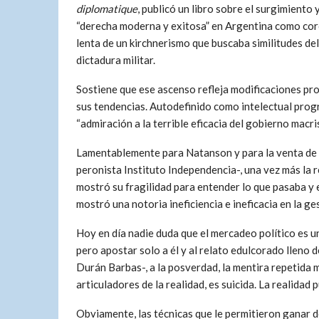
diplomatique
, publicó un libro sobre el surgimiento
“derecha moderna y exitosa” en Argentina como coro
lenta de un kirchnerismo que buscaba similitudes de
dictadura militar.
Sostiene que ese ascenso refleja modificaciones pro
sus tendencias. Autodefinido como intelectual progr
“admiración a la terrible eficacia del gobierno macris
Lamentablemente para Natanson y para la venta de su
peronista Instituto Independencia-, una vez más la r
mostró su fragilidad para entender lo que pasaba y
mostró una notoria ineficiencia e ineficacia en la ge
Hoy en día nadie duda que el mercadeo político es un
pero apostar solo a él y al relato edulcorado lleno
Durán Barbas-, a la posverdad, la mentira repetida 
articuladores de la realidad, es suicida. La realidad
Obviamente, las técnicas que le permitieron ganar do