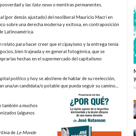
a posverdad y las
fake news
o mentiras permanentes.
ral (por demás ajustado) del neoliberal Mauricio Macri en
ico sobre una derecha moderna y exitosa, en contraposición
 de Latinoamérica.
 relato para hacer creer que el cipayismo y la entrega tenía
gocios, bien trajeada y en general fotogénica, que se
mprarlas hechas en el supermercado del capitalismo
y
tal político y hoy se abstiene de hablar de su reelección,
can una/un candidata/o potable que pueda seguir su camino…
N
ro también a muchos
onizados (algunos
entina de
Le Monde