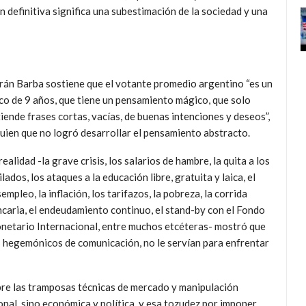
 definitiva significa una subestimación de la sociedad y una
án Barba sostiene que el votante promedio argentino “es un
co de 9 años, que tiene un pensamiento mágico, que solo
iende frases cortas, vacías, de buenas intenciones y deseos”,
uien que no logró desarrollar el pensamiento abstracto.
realidad -la grave crisis, los salarios de hambre, la quita a los
ilados, los ataques a la educación libre, gratuita y laica, el
empleo, la inflación, los tarifazos, la pobreza, la corrida
caria, el endeudamiento continuo, el stand-by con el Fondo
etario Internacional, entre muchos etcéteras- mostró que
s hegemónicos de comunicación, no le servían para enfrentar
obre las tramposas técnicas de mercado y manipulación
onal, sino económica y política, y esa tozudez por imponer