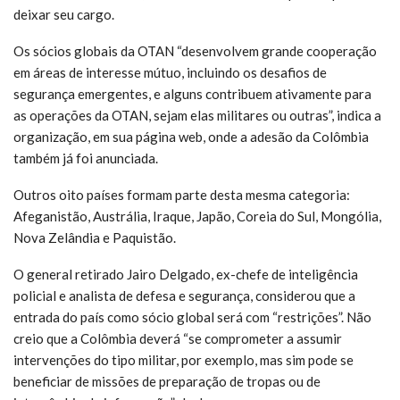
deixar seu cargo.
Os sócios globais da OTAN “desenvolvem grande cooperação
em áreas de interesse mútuo, incluindo os desafios de
segurança emergentes, e alguns contribuem ativamente para
as operações da OTAN, sejam elas militares ou outras”, indica a
organização, em sua página web, onde a adesão da Colômbia
também já foi anunciada.
Outros oito países formam parte desta mesma categoria:
Afeganistão, Austrália, Iraque, Japão, Coreia do Sul, Mongólia,
Nova Zelândia e Paquistão.
O general retirado Jairo Delgado, ex-chefe de inteligência
policial e analista de defesa e segurança, considerou que a
entrada do país como sócio global será com “restrições”. Não
creio que a Colômbia deverá “se comprometer a assumir
intervenções do tipo militar, por exemplo, mas sim pode se
beneficiar de missões de preparação de tropas ou de