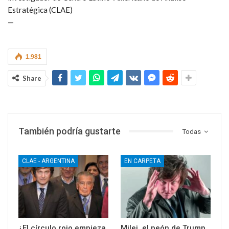
Estratégica (CLAE)
—
1.981
Share
También podría gustarte
Todas
CLAE - ARGENTINA
EN CARPETA
¿El círculo rojo empieza
Milei, el peón de Trump