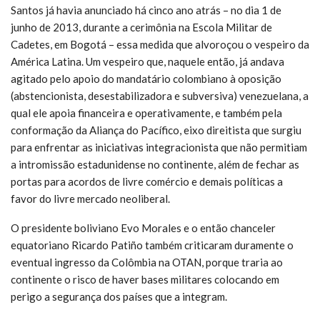
Santos já havia anunciado há cinco ano atrás – no dia 1 de
junho de 2013, durante a cerimônia na Escola Militar de
Cadetes, em Bogotá – essa medida que alvoroçou o vespeiro da
América Latina. Um vespeiro que, naquele então, já andava
agitado pelo apoio do mandatário colombiano à oposição
(abstencionista, desestabilizadora e subversiva) venezuelana, a
qual ele apoia financeira e operativamente, e também pela
conformação da Aliança do Pacífico, eixo direitista que surgiu
para enfrentar as iniciativas integracionista que não permitiam
a intromissão estadunidense no continente, além de fechar as
portas para acordos de livre comércio e demais políticas a
favor do livre mercado neoliberal.
O presidente boliviano Evo Morales e o então chanceler
equatoriano Ricardo Patiño também criticaram duramente o
eventual ingresso da Colômbia na OTAN, porque traria ao
continente o risco de haver bases militares colocando em
perigo a segurança dos países que a integram.