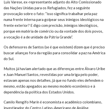
Luis Varese, ex-representante adjunto do Alto Comissionado
das Nações Unidas para os Refugiados, fez a seguinte
provocação sobre o fato: “isso significa trabalhar pela paz
numa frente interna para golpear seus inimigos ideológicos na
frente exterior? E digo com precisão, inimigos ideológicos,
porque em matéria de comércio ou da vontade dos dois povos,
a vocação é a de unidade da Pátria Grande”.
Os defensores de Santos (se é que existem) dizem que é preciso
buscar alianças fora da região para consolidar a paz na América
do Sul.
Muitos já haviam alertado que as diferenças entre Álvaro Uribe
e Juan Manuel Santos, revestidas por uma briga pelo poder,
estavam apenas nos detalhes, já que no fundo eles defendem o
mesmo, estão apegados ao mesmo modelo econômico e à
dependência da política dos Estados Unidos.
Camilo Rengifo Marín é economista e acadêmico colombiano,
investigador do Centro Latino-Americano de Análise