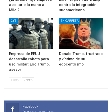
a soltarle la mano a
contra la integración
Milei?
sudamericana
CYT
EN CARPETA
Empresa de EEUU
Donald Trump, frustrado
desarrolla robots para
y víctima de su
uso militar: Eric Trump,
egocentrismo
asesor
PREV
NEXT
Facebook
Únete a nuestro Face