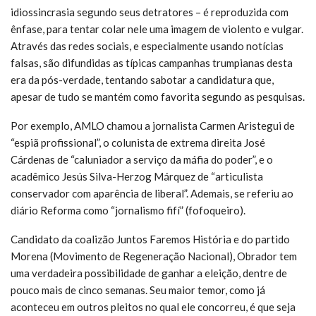
idiossincrasia segundo seus detratores – é reproduzida com
ênfase, para tentar colar nele uma imagem de violento e vulgar.
Através das redes sociais, e especialmente usando notícias
falsas, são difundidas as típicas campanhas trumpianas desta
era da pós-verdade, tentando sabotar a candidatura que,
apesar de tudo se mantém como favorita segundo as pesquisas.
Por exemplo, AMLO chamou a jornalista Carmen Aristegui de
“espiã profissional”, o colunista de extrema direita José
Cárdenas de “caluniador a serviço da máfia do poder”, e o
acadêmico Jesús Silva-Herzog Márquez de “articulista
conservador com aparência de liberal”. Ademais, se referiu ao
diário Reforma como “jornalismo fifí” (fofoqueiro).
Candidato da coalizão Juntos Faremos História e do partido
Morena (Movimento de Regeneração Nacional), Obrador tem
uma verdadeira possibilidade de ganhar a eleição, dentre de
pouco mais de cinco semanas. Seu maior temor, como já
aconteceu em outros pleitos no qual ele concorreu, é que seja