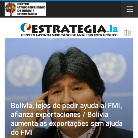
Bolivia, lejos de pedir ayuda al FMI,
afianza exportaciones / Bolívia
aumenta as exportações sem ajuda
do FMI