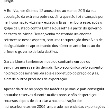
longe”.
A Bolívia, nos últimos 12 anos, tirou ao menos 20% da sua
população da extrema pobreza, cifra que não foi alcançada por
nenhuma nação vizinha – exceto o Brasil, embora esse, após o
golpe de Estado contra Dilma Rousseff e a partir do governo
de facto de Michel Temer, venha mostrando um enorme
retrocesso nesse aspecto, com uma recuperação dos níveis de
desigualdade se aproximando dos números anteriores ao do
primeiro governo de Lula da Silva.
García Linera também se mostrou confiante em que os
seguintes meses serão de mais fluxo econômico pelo aumento
no preço dos minerais, da soja e sobretudo do preço do gás,
além de outros produtos de exportação.
Apesar da crise no preço das matérias primas, o país conseguiu
acumular reservas durante muitos anos, e não desperdiçou
recursos depois de decretar a nacionalização dos
hidrocarbonetos em 2006, amparado na renda das exportações