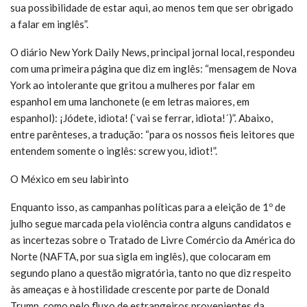
sua possibilidade de estar aqui, ao menos tem que ser obrigado
a falar em inglês”.
O diário New York Daily News, principal jornal local, respondeu
com uma primeira página que diz em inglês: “mensagem de Nova
York ao intolerante que gritou a mulheres por falar em
espanhol em uma lanchonete (e em letras maiores, em
espanhol): ¡Jódete, idiota! (`vai se ferrar, idiota!´)”. Abaixo,
entre parênteses, a tradução: “para os nossos fieis leitores que
entendem somente o inglês: screw you, idiot!”.
O México em seu labirinto
Enquanto isso, as campanhas políticas para a eleição de 1º de
julho segue marcada pela violência contra alguns candidatos e
as incertezas sobre o Tratado de Livre Comércio da América do
Norte (NAFTA, por sua sigla em inglês), que colocaram em
segundo plano a questão migratória, tanto no que diz respeito
às ameaças e à hostilidade crescente por parte de Donald
Trump, como pelo fluxo de estrangeiros provenientes da