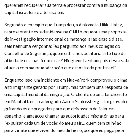
quererem recuperar sua terra e protestar contra a mudança da
capital israelense a Jerusalém.
Seguindo o exemplo que Trump deu, a diplomata Nikki Haley,
representante estadunidense na ONU bloqueou uma proposta
de investigação internacional da matança israelense e disse,
sem nenhuma vergonha: “eu pergunto aos meus colegas do
Conselho de Segurança, quem entre nós aceitaria este tipo de
atividade em suas fronteiras? Ninguém. Nenhum país desta sala
atuaria com maior moderação que a mostrada por Israel”.
Enquanto isso, um incidente em Nueva York comprovou o clima
anti imigrante gerado por Trump, mas também uma resposta de
uma capital mundial da imigração. O cliente de uma lanchonete
em Manhattan – o advogado Aaron Schlossberg – foi gravado
gritando às empregadas para que deixassem de falar em
espanhol e ameaçou chamar as autoridades migratórias para
“expulsar cada um de vocês do meu país… quem tem culh4ao
para vir até que e viver do meu dinheiro, porque eu pago pela