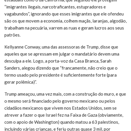
“imigrantes ilegais, narcotraficantes, estupradores e
vagabundos”, ignorando que esses imigrantes que ele ofendeu
são os que movem a economia, colhem maçãs, laranjas, algodão,
trabalham na pecuária, varrem as ruas e geram lucros aos seus
patrões.
Kellyanne Conway, uma das assessoras de Trump, disse que
aqueles que se apressam em julgar o mandatário devem uma
desculpa a ele. Logo, a porta-voz da Casa Branca, Sarah
Sanders, alegou dizendo que “francamente, não creio que o
termo usado pelo presidente é suficientemente forte (para
gerar polêmica)”.
Trump ameaçou, uma vez mais, com a construção do muro, e que
o mesmo será financiado pelo governo mexicano ou pelos
cidadãos mexicanos que vivem nos Estados Unidos, sem se
atrever a fazer o que Israel fez na Faixa de Gaza (obviamente,
com o apoio de Washington) quando matou a 63 palestinos,
incluindo várias crianças, e feriu outras quase 3 mil, por