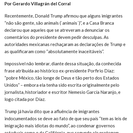
Por Gerardo Villagrán del Corral
Recentemente, Donald Trump afirmou que alguns imigrantes
“não são gente, são animals (`animais´)”, e a Casa Branca
declarou que aqueles que se atreveram a denunciar os
comentários do presidente devem pedir desculpas. As
autoridades mexicanas rechaçaram as declarações de Trump e
as qualificaram como “absolutamente inaceitáveis”.
Impossível não lembrar, diante dessa situação, da conhecida
frase atribuída ao histórico ex-presidente Porfirio Díaz:
“pobre México, tão longe de Deus e tão perto dos Estados
Unidos” – embora ela tenha sido escrita originalmente pelo
jornalista, historiador e escritor Nemesio García Naranjo, e
logo citada por Díaz.
Trump já havia dito que a afluência de imigrantes
indocumentados se deve ao fato de que seu país “tem as leis de
imigração mais idiotas do mundo”, ao condenar governos
estaduais como o da Califórnia, que segundo ele protegem