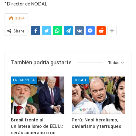
*Director de NODAL
1.154
Share
También podría gustarte
Todas
EN CARPETA
DEBATE
Brasil frente al
Perú: Neoliberalismo,
unilateralismo de EEUU.:
caviarismo y terruqueo
serás soberano o no