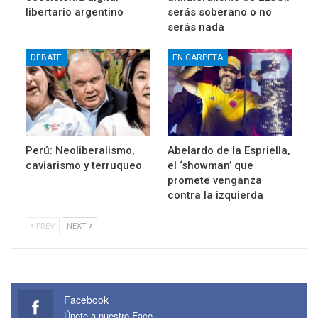
libertario argentino
serás soberano o no
serás nada
DEBATE
EN CARPETA
Perú: Neoliberalismo,
Abelardo de la Espriella,
caviarismo y terruqueo
el ‘showman’ que
promete venganza
contra la izquierda
PREV
NEXT
Facebook
Únete a nuestro Face