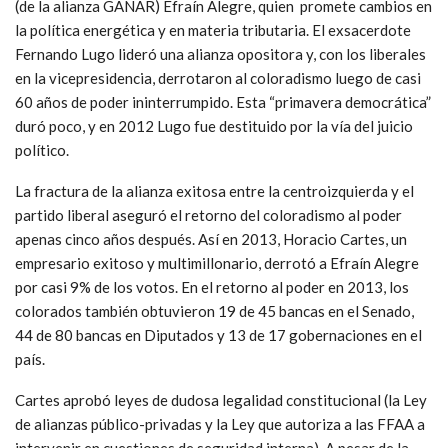
(de la alianza GANAR) Efraín Alegre, quien promete cambios en
la política energética y en materia tributaria. El exsacerdote
Fernando Lugo lideró una alianza opositora y, con los liberales
en la vicepresidencia, derrotaron al coloradismo luego de casi
60 años de poder ininterrumpido. Esta “primavera democrática”
duró poco, y en 2012 Lugo fue destituido por la vía del juicio
político.
La fractura de la alianza exitosa entre la centroizquierda y el
partido liberal aseguró el retorno del coloradismo al poder
apenas cinco años después. Así en 2013, Horacio Cartes, un
empresario exitoso y multimillonario, derrotó a Efraín Alegre
por casi 9% de los votos. En el retorno al poder en 2013, los
colorados también obtuvieron 19 de 45 bancas en el Senado,
44 de 80 bancas en Diputados y 13 de 17 gobernaciones en el
país.
Cartes aprobó leyes de dudosa legalidad constitucional (la Ley
de alianzas público-privadas y la Ley que autoriza a las FFAA a
intervenir en cuestiones de seguridad interna). A pesar de la