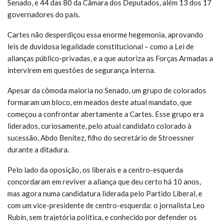
Senado, e 44 das 80 da Câmara dos Deputados, além 13 dos 17
governadores do país.
Cartes não desperdiçou essa enorme hegemonia, aprovando
leis de duvidosa legalidade constitucional – como a Lei de
alianças público-privadas, e a que autoriza as Forças Armadas a
intervirem em questões de segurança interna.
Apesar da cômoda maioria no Senado, um grupo de colorados
formaram um bloco, em meados deste atual mandato, que
começou a confrontar abertamente a Cartes. Esse grupo era
liderados, curiosamente, pelo atual candidato colorado à
sucessão, Abdo Benítez, filho do secretário de Stroessner
durante a ditadura.
Pelo lado da oposição, os liberais e a centro-esquerda
concordaram em reviver a aliança que deu certo há 10 anos,
mas agora numa candidatura liderada pelo Partido Liberal, e
com um vice-presidente de centro-esquerda: o jornalista Leo
Rubín, sem trajetória política, e conhecido por defender os