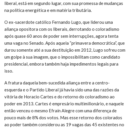
liberal, está em segundo lugar, com sua promessa de mudanças
na política energética e em matéria tributária.
O ex-sacerdote católico Fernando Lugo, que liderou uma
aliança opositora com os liberais, derrotando o coloradismo
após quase 60 anos de poder sem interrupções, agora tenta
uma vaga no Senado. Após aquela “primavera democrática”, que
durou somente até a sua destituição em 2012, Lugo sofreu com
um golpe à sua imagem, que o impossibilitam como candidato
presidencial, embora também haja impedimentos legais para
isso.
A fratura daquela bem-sucedida aliança entre a centro-
esquerda e o Partido Liberal já havia sido uma das razões da
vitória de Horacio Cartes e do retorno do coloradismo ao
poder em 2013. Cartes é empresário multimilionário, e naquele
então venceu o mesmo Efraín Alegre com uma diferença de
pouco mais de 8% dos votos. Mas esse retorno dos colorados
ao poder também considerou as 19 vagas das 45 existentes no