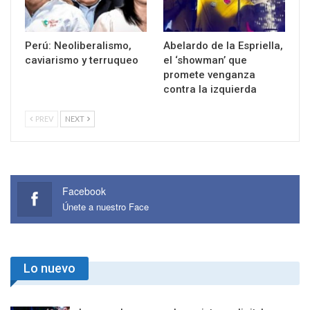
Perú: Neoliberalismo,
Abelardo de la Espriella,
caviarismo y terruqueo
el ‘showman’ que
promete venganza
contra la izquierda
PREV
NEXT
Facebook
Únete a nuestro Face
Lo nuevo