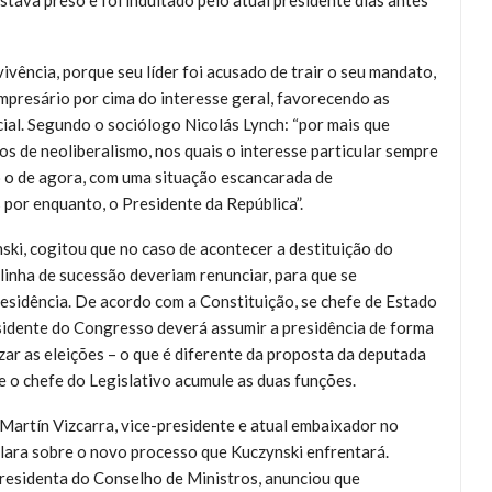
estava preso e foi indultado pelo atual presidente dias antes
ivência, porque seu líder foi acusado de trair o seu mandato,
empresário por cima do interesse geral, favorecendo as
ial. Segundo o sociólogo Nicolás Lynch: “por mais que
 de neoliberalismo, nos quais o interesse particular sempre
o o de agora, com uma situação escancarada de
por enquanto, o Presidente da República”.
ski, cogitou que no caso de acontecer a destituição do
linha de sucessão deveriam renunciar, para que se
sidência. De acordo com a Constituição, se chefe de Estado
residente do Congresso deverá assumir a presidência de forma
zar as eleições – o que é diferente da proposta da deputada
 o chefe do Legislativo acumule as duas funções.
Martín Vizcarra, vice-presidente e atual embaixador no
lara sobre o novo processo que Kuczynski enfrentará.
presidenta do Conselho de Ministros, anunciou que