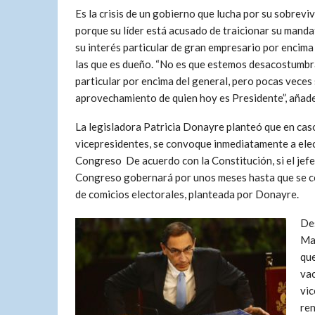
Es la crisis de un gobierno que lucha por su sobreviv
porque su líder está acusado de traicionar su manda
su interés particular de gran empresario por encima 
las que es dueño. “No es que estemos desacostumbra
particular por encima del general, pero pocas veces 
aprovechamiento de quien hoy es Presidente”, añade
La legisladora Patricia Donayre planteó que en caso
vicepresidentes, se convoque inmediatamente a elec
Congreso De acuerdo con la Constitución, si el jefe 
Congreso gobernará por unos meses hasta que se co
de comicios electorales, planteada por Donayre.
Des
Mar
que
vac
vic
ren