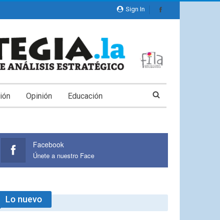
Sign In
ión
Opinión
Educación
Facebook
Únete a nuestro Face
Lo nuevo