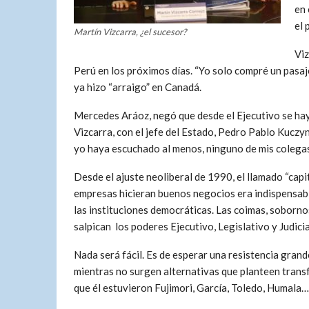
en 
el 
Martín Vizcarra, ¿el sucesor?
Viz
Perú en los próximos días. “Yo solo compré un pasaje
ya hizo “arraigo” en Canadá.
Mercedes Aráoz, negó que desde el Ejecutivo se hay
Vizcarra, con el jefe del Estado, Pedro Pablo Kuczy
yo haya escuchado al menos, ninguno de mis colegas 
Desde el ajuste neoliberal de 1990, el llamado “cap
empresas hicieran buenos negocios era indispensable 
las instituciones democráticas. Las coimas, soborno
salpican los poderes Ejecutivo, Legislativo y Judicia
Nada será fácil. Es de esperar una resistencia gran
mientras no surgen alternativas que planteen trans
que él estuvieron Fujimori, García, Toledo, Humala…