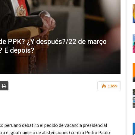
ía de PPK? ¿Y después?/22 de março
? E depois?
1.655
so peruano debatirá el pedido de vacancia presidencial
tra e igual número de abstenciones) contra Pedro Pablo