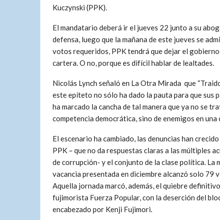
Kuczynski (PPK).
El mandatario deberá ir el jueves 22 junto a su abo
defensa, luego que la mañana de este jueves se admi
votos requeridos, PPK tendrá que dejar el gobierno 
cartera. O no, porque es difícil hablar de lealtades.
Nicolás Lynch señaló en La Otra Mirada que “Traido
este epíteto no sólo ha dado la pauta para que sus p
ha marcado la cancha de tal manera que ya no se tra
competencia democrática, sino de enemigos en una 
El escenario ha cambiado, las denuncias han crecido
PPK – que no da respuestas claras a las múltiples a
de corrupción- y el conjunto de la clase política. La
vacancia presentada en diciembre alcanzó solo 79 v
Aquella jornada marcó, además, el quiebre definitivo
fujimorista Fuerza Popular, con la deserción del bl
encabezado por Kenji Fujimori.