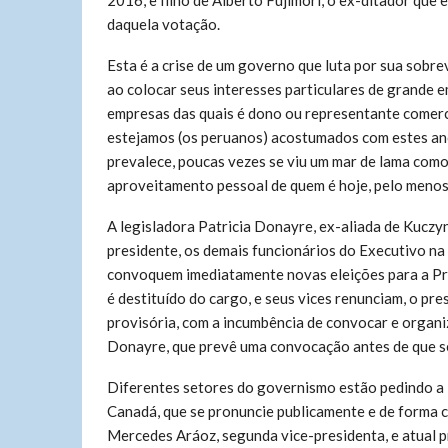
2016, e filho de Alberto Fujimori, o ex-ditador que 
daquela votação.
Esta é a crise de um governo que luta por sua sobrev
ao colocar seus interesses particulares de grande 
empresas das quais é dono ou representante comerc
estejamos (os peruanos) acostumados com estes anos
prevalece, poucas vezes se viu um mar de lama com
aproveitamento pessoal de quem é hoje, pelo menos 
A legisladora Patricia Donayre, ex-aliada de Kuczyn
presidente, os demais funcionários do Executivo na 
convoquem imediatamente novas eleições para a Pre
é destituído do cargo, e seus vices renunciam, o p
provisória, com a incumbência de convocar e organi
Donayre, que prevê uma convocação antes de que se
Diferentes setores do governismo estão pedindo a 
Canadá, que se pronuncie publicamente e de forma c
Mercedes Aráoz, segunda vice-presidenta, e atual 