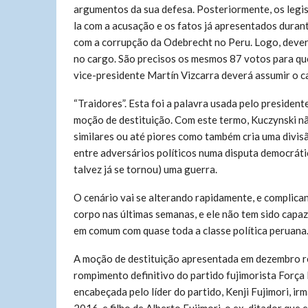
argumentos da sua defesa. Posteriormente, os legis
la com a acusação e os fatos já apresentados duran
com a corrupção da Odebrecht no Peru. Logo, dever
no cargo. São precisos os mesmos 87 votos para que 
vice-presidente Martín Vizcarra deverá assumir o carg
“Traidores”. Esta foi a palavra usada pelo presiden
moção de destituição. Com este termo, Kuczynski nã
similares ou até piores como também cria uma divisã
entre adversários políticos numa disputa democráti
talvez já se tornou) uma guerra.
O cenário vai se alterando rapidamente, e complica
corpo nas últimas semanas, e ele não tem sido capaz
em comum com quase toda a classe política peruana
A moção de destituição apresentada em dezembro r
rompimento definitivo do partido fujimorista Força
encabeçada pelo líder do partido, Kenji Fujimori, i