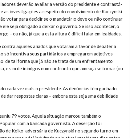
ladores deverão avaliar a versão do presidente e contrastá-
te as investigações a respeito do envolvimento de Kuczynski
ão votar para decidir se o mandatário deve ou não continuar
ele seja obrigado a deixar o governo. Se isso acontecer, o
o – ou não, já que a esta altura é difícil falar em lealdades.
te contra aqueles aliados que votaram a favor de debater a
o só incentiva seus partidários a empregarem adjetivos
o, de tal forma que já não se trata de um enfrentamento
ca, e sim de inimigos num confronto que ameaça se tornar (ou
ndo cada vez mais o presidente. As denúncias têm ganhado
 de dar respostas claras – embora esta seja uma debilidade
.
euniu 79 votos. Aquela situação marcou também o
 Popular, com a bancada governista. A deserção foi
rmão de Keiko, adversária de Kuczynski no segundo turno em