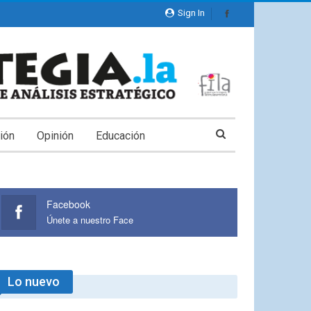
Sign In
ión
Opinión
Educación
Facebook
Únete a nuestro Face
Lo nuevo