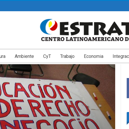
ura
Ambiente
CyT
Trabajo
Economia
Integrac