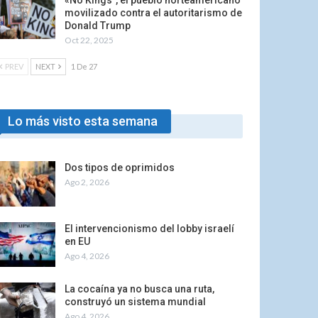
«No Kings”, el pueblo norteamericano
movilizado contra el autoritarismo de
Donald Trump
Oct 22, 2025
PREV
NEXT
1 De 27
Lo más visto esta semana
Dos tipos de oprimidos
Ago 2, 2026
El intervencionismo del lobby israelí
en EU
Ago 4, 2026
La cocaína ya no busca una ruta,
construyó un sistema mundial
Ago 4, 2026