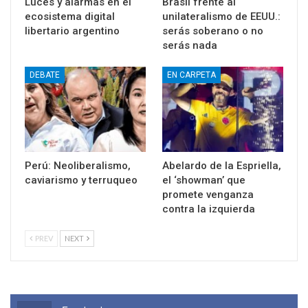
Luces y alarmas en el
Brasil frente al
ecosistema digital
unilateralismo de EEUU.:
libertario argentino
serás soberano o no
serás nada
DEBATE
EN CARPETA
Perú: Neoliberalismo,
Abelardo de la Espriella,
caviarismo y terruqueo
el ‘showman’ que
promete venganza
contra la izquierda
PREV
NEXT