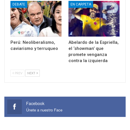
DEBATE
EN CARPETA
Perú: Neoliberalismo,
Abelardo de la Espriella,
caviarismo y terruqueo
el ‘showman’ que
promete venganza
contra la izquierda
PREV
NEXT
Facebook
Únete a nuestro Face