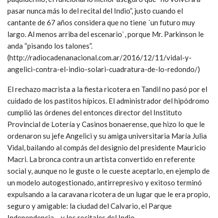
pasar nunca más lo del recital del Indio”, justo cuando el
cantante de 67 años considera que no tiene ´un futuro muy
largo. Al menos arriba del escenario`, porque Mr. Parkinson le
anda “pisando los talones”.
(http://radiocadenanacional.com.ar/2016/12/11/vidal-y-
angelici-contra-el-indio-solari-cuadratura-de-lo-redondo/)
El rechazo macrista a la fiesta ricotera en Tandil no pasó por el
cuidado de los pastitos hípicos. El administrador del hipódromo
cumplió las órdenes del entonces director del Instituto
Provincial de Lotería y Casinos bonaerense, que hizo lo que le
ordenaron su jefe Angelici y su amiga universitaria María Julia
Vidal, bailando al compás del designio del presidente Mauricio
Macri. La bronca contra un artista convertido en referente
social y, aunque no le guste o le cueste aceptarlo, en ejemplo de
un modelo autogestionado, antirrepresivo y exitoso terminó
expulsando a la caravana ricotera de un lugar que le era propio,
seguro y amigable: la ciudad del Calvario, el Parque
Independencia… y los recitales del Indio.