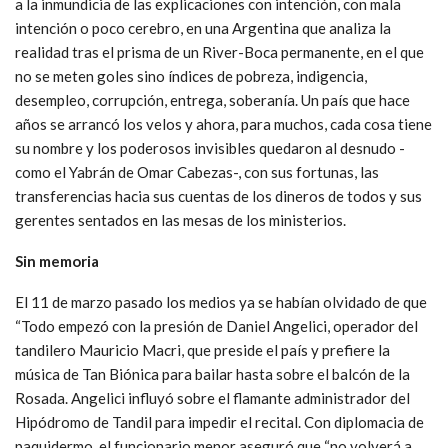
a la inmundicia de las explicaciones con intención, con mala
intención o poco cerebro, en una Argentina que analiza la
realidad tras el prisma de un River-Boca permanente, en el que
no se meten goles sino índices de pobreza, indigencia,
desempleo, corrupción, entrega, soberanía. Un país que hace
años se arrancó los velos y ahora, para muchos, cada cosa tiene
su nombre y los poderosos invisibles quedaron al desnudo -
como el Yabrán de Omar Cabezas-, con sus fortunas, las
transferencias hacia sus cuentas de los dineros de todos y sus
gerentes sentados en las mesas de los ministerios.
Sin memoria
El 11 de marzo pasado los medios ya se habían olvidado de que
“Todo empezó con la presión de Daniel Angelici, operador del
tandilero Mauricio Macri, que preside el país y prefiere la
música de Tan Biónica para bailar hasta sobre el balcón de la
Rosada. Angelici influyó sobre el flamante administrador del
Hipódromo de Tandil para impedir el recital. Con diplomacia de
paquidermo, el funcionario menor aseguró que “no volverá a