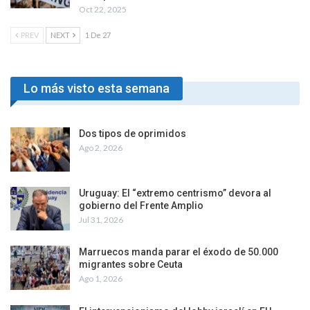
Oct 22, 2025
PREV
NEXT
1 De 27
Lo más visto esta semana
Dos tipos de oprimidos
Ago 2, 2026
Uruguay: El “extremo centrismo” devora al
gobierno del Frente Amplio
Jul 31, 2026
Marruecos manda parar el éxodo de 50.000
migrantes sobre Ceuta
Ago 1, 2026