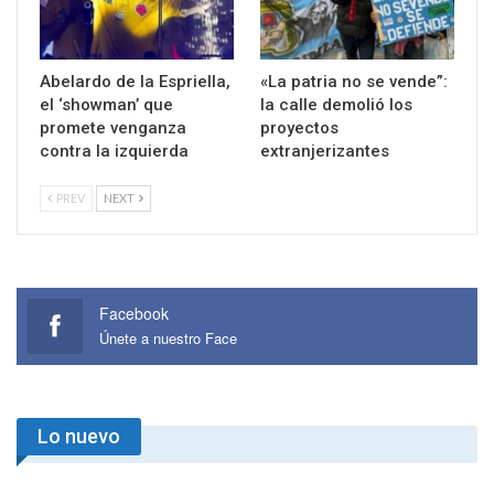
Abelardo de la Espriella,
«La patria no se vende”:
el ‘showman’ que
la calle demolió los
promete venganza
proyectos
contra la izquierda
extranjerizantes
PREV
NEXT
Facebook
Únete a nuestro Face
Lo nuevo