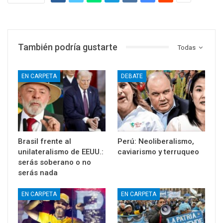
También podría gustarte
Todas
EN CARPETA
DEBATE
Brasil frente al
Perú: Neoliberalismo,
unilateralismo de EEUU.:
caviarismo y terruqueo
serás soberano o no
serás nada
EN CARPETA
EN CARPETA