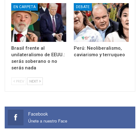
EN CARPETA
DEBATE
Brasil frente al
Perú: Neoliberalismo,
unilateralismo de EEUU.:
caviarismo y terruqueo
serás soberano o no
serás nada
PREV
NEXT
Facebook
Únete a nuestro Face