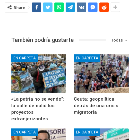
Share
También podría gustarte
Todas
EN CARPETA
EN CARPETA
«La patria no se vende”:
Ceuta: geopolítica
la calle demolió los
detrás de una crisis
proyectos
migratoria
extranjerizantes
EN CARPETA
EN CARPETA