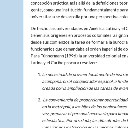
concepción práctica, más allá de la definiciones teor
gente, como una institución fundamentalmente para 
universitaria se desarrolla por una perspectiva colon
De hecho, las universidades en América Latina y el 
tienen sus orígenes en procesos coloniales, asigná
desde sus comienzos la tarea de formar a la burocrac
funcionarios que demandaba el orden imperial de d
Para Tünnermann (1996) la universidad colonial en
Latina y el Caribe procura resolver:
La necesidad de proveer localmente de instrucc
acompañaron al conquistador español, a fin de
creada por la ampliación de las tareas de evan
La conveniencia de proporcionar oportunidade
en la metrópoli, a los hijos de los peninsulares 
vez, preparar el personal necesario para llenar
eclesiástica. Por otro lado, las dificultades d
impartir esa instrucción en las mismas colonia