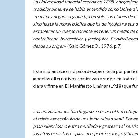
La Universidad Imperial creada en 1808 y organizada
tradicionalmente se había entendido como Universida
financia y organiza y que fija no sólo sus planes de 
sino hasta la moral pública que ha de inculcar a sus d
establecer un cuerpo docente es tener un medio de di
centralizada, burocrática y jerárquica. Es difícil en
desde su origen
» (Galo Gómez O., 1976, p.7)
Esta implantación no pasa desapercibida por parte d
modelos alternativos comienzan a surgir en todo el 
clara y firme en El Manifiesto Liminar (1918) que f
Las universidades han llegado a ser así el fiel refl
el triste espectáculo de una inmovilidad senil. Por e
pasa silenciosa o entra mutilada y grotesca al servi
los altos espíritus es para arrepentirse luego y hacer