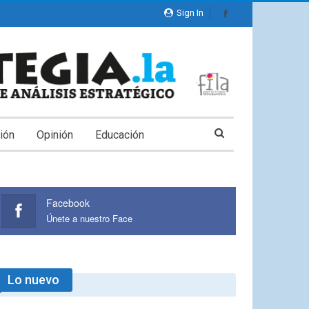
Sign In
ión
Opinión
Educación
Facebook
Únete a nuestro Face
Lo nuevo