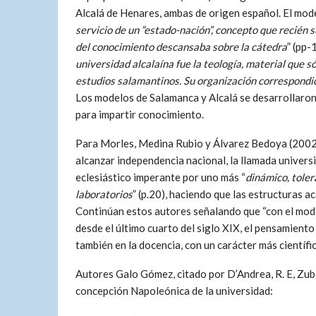
Alcalá de Henares, ambas de origen español. El mod
servicio de un “estado-nación”, concepto que recién s
del conocimiento descansaba sobre la cátedra
” (pp-
universidad alcalaína fue la teología, material que 
estudios salamantinos. Su organización correspondi
Los modelos de Salamanca y Alcalá se desarrollaron 
para impartir conocimiento.
Para Morles, Medina Rubio y Álvarez Bedoya (2002) 
alcanzar independencia nacional, la llamada univers
eclesiástico imperante por uno más “
dinámico, toler
laboratorios
” (p.20), haciendo que las estructuras 
Continúan estos autores señalando que “con el mode
desde el último cuarto del siglo XIX, el pensamiento
también en la docencia, con un carácter más científ
Autores Galo Gómez, citado por D’Andrea, R. E, Zubi
concepción Napoleónica de la universidad: