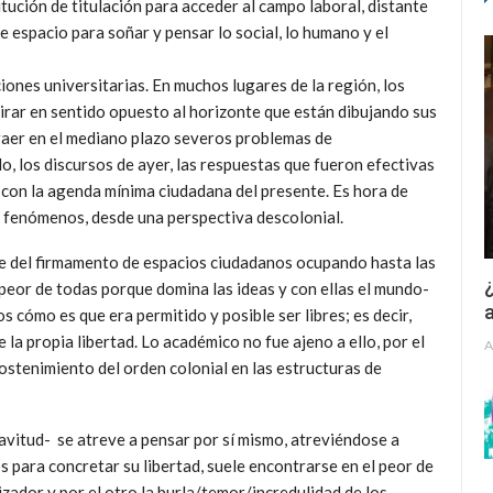
tución de titulación para acceder al campo laboral, distante
 espacio para soñar y pensar lo social, lo humano y el
ciones universitarias. En muchos lugares de la región, los
irar en sentido opuesto al horizonte que están dibujando sus
raer en el mediano plazo severos problemas de
o, los discursos de ayer, las respuestas que fueron efectivas
 con la agenda mínima ciudadana del presente. Es hora de
 fenómenos, desde una perspectiva descolonial.
se del firmamento de espacios ciudadanos ocupando hasta las
¿
 peor de todas porque domina las ideas y con ellas el mundo-
a
 cómo es que era permitido y posible ser libres; es decir,
la propia libertad. Lo académico no fue ajeno a ello, por el
A
sostenimiento del orden colonial en las estructuras de
avitud- se atreve a pensar por sí mismo, atreviéndose a
s para concretar su libertad, suele encontrarse en el peor de
izador y por el otro la burla/temor/incredulidad de los