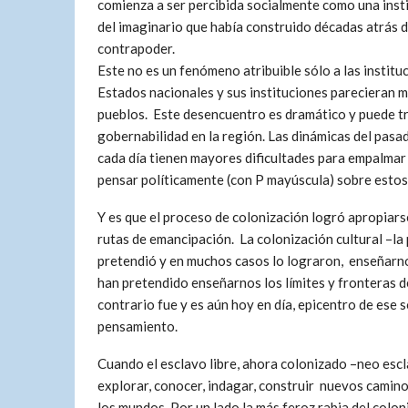
comienza a ser percibida socialmente como una insti
del imaginario que había construido décadas atrás de
contrapoder.
Este no es un fenómeno atribuible sólo a las institu
Estados nacionales y sus instituciones parecieran m
pueblos. Este desencuentro es dramático y puede t
gobernabilidad en la región. Las dinámicas del pasad
cada día tienen mayores dificultades para empalmar
pensar políticamente (con P mayúscula) sobre estos
Y es que el proceso de colonización logró apropiar
rutas de emancipación. La colonización cultural –la
pretendió y en muchos casos lo lograron, enseñarnos
han pretendido enseñarnos los límites y fronteras de 
contrario fue y es aún hoy en día, epicentro de ese 
pensamiento.
Cuando el esclavo libre, ahora colonizado –neo escl
explorar, conocer, indagar, construir nuevos camino
los mundos. Por un lado la más feroz rabia del colon