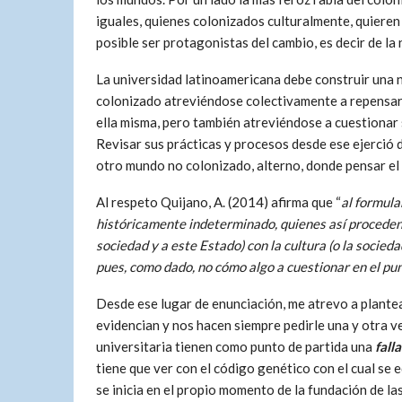
iguales, quienes colonizados culturalmente, quieren
posible ser protagonistas del cambio, es decir de la 
La universidad latinoamericana debe construir una nu
colonizado atreviéndose colectivamente a repensars
ella misma, pero también atreviéndose a cuestionar 
Revisar sus prácticas y procesos desde ese ejerció 
otro mundo no colonizado, alterno, donde pensar el 
Al respeto Quijano, A. (2014) afirma que “
al formula
históricamente indeterminado, quienes así proceden n
sociedad y a este Estado) con la cultura (o la socieda
pues, como dado, no cómo algo a cuestionar en el pu
Desde ese lugar de enunciación, me atrevo a plantea
evidencian y nos hacen siempre pedirle una y otra 
universitaria tienen como punto de partida una
fall
tiene que ver con el código genético con el cual se ed
se inicia en el propio momento de la fundación de la