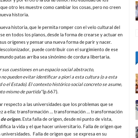
 que otro les muestre como cambiar los cosas, pero no creen
nueva historia.
eva historia, que le permita romper con el velo cultural del
e en todos los planos, desde la forma de crearse y actuar en
sus orígenes y pensar una nueva forma de parir y nacer.
descolonizador, puede contribuir con el surgimiento de ese
mundo patas arriba sea sinónimo de cordura libertaria.
r sus cuestiones en un espacio social abstracto,
o pueden evitar identificar a piori a esta cultura (o a esta
d o el Estado). El contexto histórico social concreto se asume,
nto mismo de partida”
(p.667).
r respecto a las universidades que los problemas que se
vez a ella: transformación … transformación … transformación
a de origen.
Esta falla de origen, desde mi punto de vista,
ifica la vida y el que hacer universitario. Falla de origen que
s universidades. Falla de origen que se expresa en su