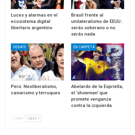
Luces y alarmas en el
Brasil frente al
ecosistema digital
unilateralismo de EEUU.:
libertario argentino
serás soberano o no
serás nada
DEBATE
EN CARPETA
Perú: Neoliberalismo,
Abelardo de la Espriella,
caviarismo y terruqueo
el ‘showman’ que
promete venganza
contra la izquierda
PREV
NEXT