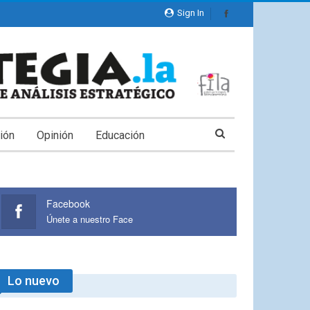
Sign In
ión
Opinión
Educación
Facebook
Únete a nuestro Face
Lo nuevo