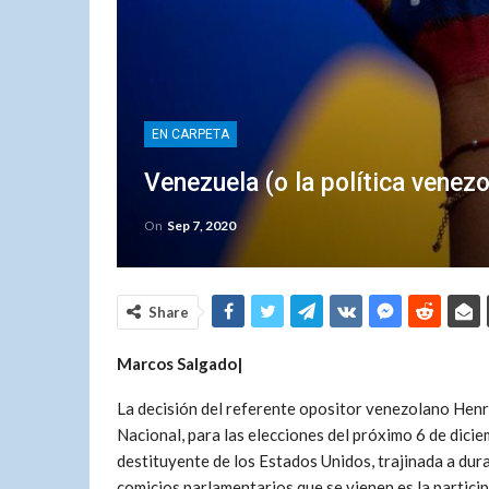
EN CARPETA
Venezuela (o la política venezo
On
Sep 7, 2020
Share
Marcos Salgado|
La decisión del referente opositor venezolano Henri
Nacional, para las elecciones del próximo 6 de diciem
destituyente de los Estados Unidos, trajinada a dur
comicios parlamentarios que se vienen es la particip