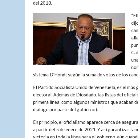
del 2018.
“El
dij
can
ali
pun
Cab
una
nom
sistema D’Hondt según la suma de votos de los candi
El Partido Socialista Unido de Venezuela, es el más 
electoral. Además de Diosdado, las listas del ofici
primera línea, como algunos ministros que acaban de
diálogo por parte del gobierno).
En principio, el oficialismo aparece cerca de aseg
a partir del 5 de enero de 2021. Y así garantizar ta
victoria en toda la línea para el gobierno, aún cuan