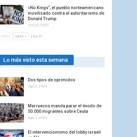
«No Kings”, el pueblo norteamericano
movilizado contra el autoritarismo de
Donald Trump
Oct 22, 2025
PREV
NEXT
1 De 27
Lo más visto esta semana
Dos tipos de oprimidos
Ago 2, 2026
Marruecos manda parar el éxodo de
50.000 migrantes sobre Ceuta
Ago 1, 2026
El intervencionismo del lobby israelí