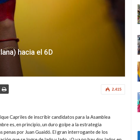
lana) hacia el 6D
2.415
que Capriles de inscribir candidatos para la Asamblea
bre es, en principio, un duro golpe a la estrategia
as penas por Juan Guaidó. El gran interrogante de los
ación que se logre de lado y lado. ¿O ya no hay dos lados en