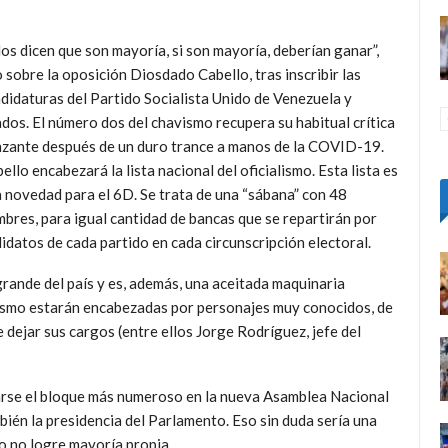
los dicen que son mayoría, si son mayoría, deberían ganar”,
o sobre la oposición Diosdado Cabello, tras inscribir las
didaturas del Partido Socialista Unido de Venezuela y
ados. El número dos del chavismo recupera su habitual crítica
zante después de un duro trance a manos de la COVID-19.
ello encabezará la lista nacional del oficialismo. Esta lista es
 novedad para el 6D. Se trata de una “sábana” con 48
bres, para igual cantidad de bancas que se repartirán por
datos de cada partido en cada circunscripción electoral.
grande del país y es, además, una aceitada maquinaria
alismo estarán encabezadas por personajes muy conocidos, de
 dejar sus cargos (entre ellos Jorge Rodríguez, jefe del
urarse el bloque más numeroso en la nueva Asamblea Nacional
mbién la presidencia del Parlamento. Eso sin duda sería una
do no logre mayoría propia.