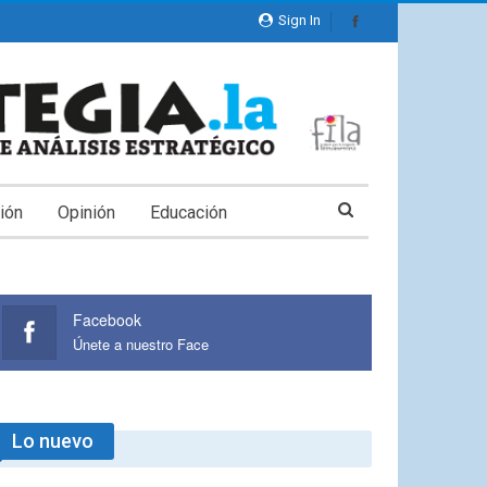
Sign In
ión
Opinión
Educación
Facebook
Únete a nuestro Face
Lo nuevo