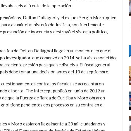
 llevaba seis al frente de la operación.
gemónicos, Deltan Dallagnol y el ex juez Sergio Moro, quien
 para asumir el ministerio de Justicia, son fuertemente
de presunción de inocencia y destruyó el sistema político,
partida de Deltan Dallagnol llega en un momento en que el
po investigador, que comenzó en 2014, se ha visto sometido
na creciente presión para que se disuelva. El fiscal general
 país debe tomar una decisión antes del 10 de septiembre.
 cuestionamientos contra los fiscales se acrecentaron
ndo el portal The Intercept publicó en junio de 2019 un
 de que la Fuerza de Tarea de Curitiba y Moro obraron
agnol tiene pendientes dos procesos en su contra en el
cales y Moro espiaron ilegalmente a 30 mil ciudadanos y
l FBI y al Departamento de Justicia de Estados Unidos
.