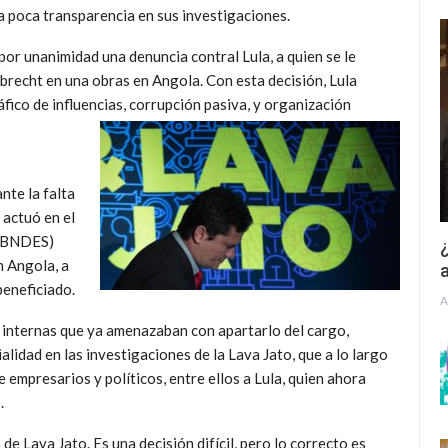
la poca transparencia en sus investigaciones.
 por unanimidad una denuncia contral Lula, a quien se le
brecht en una obras en Angola. Con esta decisión, Lula
áfico de influencias, corrupción pasiva, y organización
nte la falta
 actuó en el
 (BNDES)
¿
n Angola, a
a
beneficiado.
A
s internas que ya amenazaban con apartarlo del cargo,
alidad en las investigaciones de la Lava Jato, que a lo largo
e empresarios y políticos, entre ellos a Lula, quien ahora
.
de Lava Jato. Es una decisión difícil, pero lo correcto es