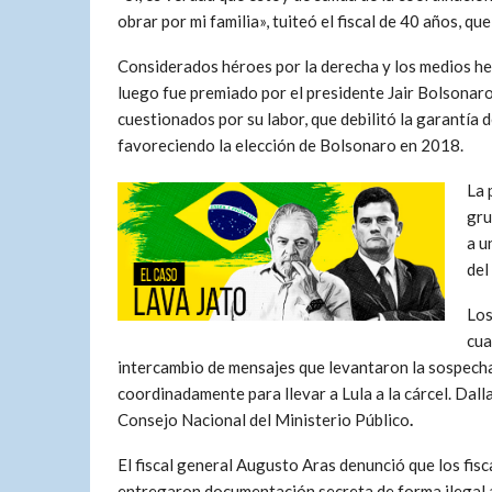
obrar por mi familia», tuiteó el fiscal de 40 años, que
Considerados héroes por la derecha y los medios he
luego fue premiado por el presidente Jair Bolsonaro
cuestionados por su labor, que debilitó la garantía 
favoreciendo la elección de Bolsonaro en 2018.
La 
gru
a u
del
Los
cua
intercambio de mensajes que levantaron la sospecha
coordinadamente para llevar a Lula a la cárcel. Dall
Consejo Nacional del Ministerio Público
.
El fiscal general Augusto Aras denunció que los fis
entregaron documentación secreta de forma ilegal a