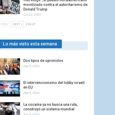
«No Kings”, el pueblo norteamericano
movilizado contra el autoritarismo de
Donald Trump
Oct 22, 2025
PREV
NEXT
1 De 27
Lo más visto esta semana
Dos tipos de oprimidos
Ago 2, 2026
El intervencionismo del lobby israelí
en EU
Ago 4, 2026
La cocaína ya no busca una ruta,
construyó un sistema mundial
Ago 4, 2026