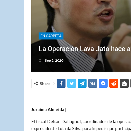
EN CARPETA
La Operación Lava Jato hace ag
On
Sep 2, 2020
Share
Juraima Almeida|
El fiscal Deltan Dallagnol, coordinador de la operaci
expresidente Lula da Silva para impedir que particip