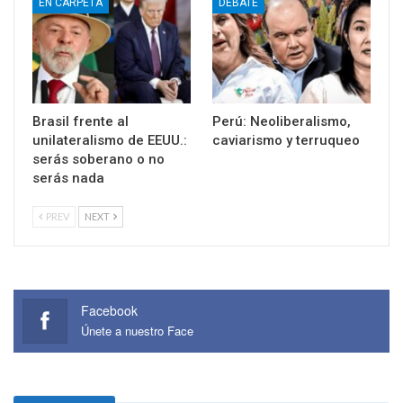
EN CARPETA
DEBATE
Brasil frente al
Perú: Neoliberalismo,
unilateralismo de EEUU.:
caviarismo y terruqueo
serás soberano o no
serás nada
PREV
NEXT
Facebook
Únete a nuestro Face